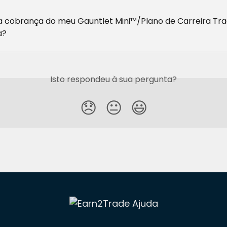
 cobrança do meu Gauntlet Mini™/Plano de Carreira Tra
a?
Isto respondeu à sua pergunta?
😞
😐
😃