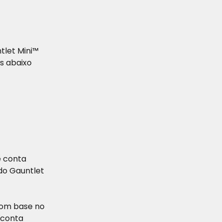
let Mini™ 
s abaixo 
 conta 
do Gauntlet 
com base no 
 conta 