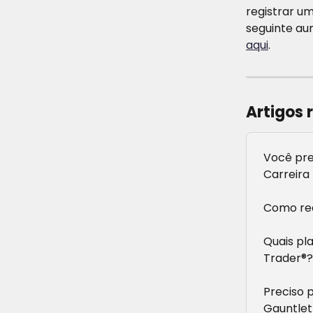
registrar um
seguinte au
aqui
.
Artigos 
Você pre
Carreira
Como red
Quais pl
Trader®?
Preciso 
Gauntlet