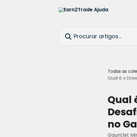
Ir para conteúdo principal
Procurar artigos...
Todas as col
Qual é o Dra
Qual 
Desaf
no Ga
Gauntlet Mi