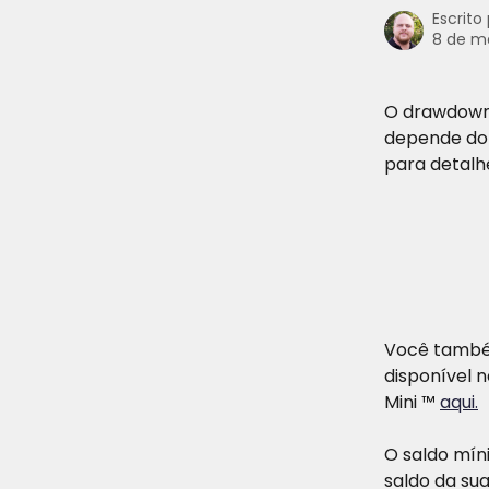
Escrito
8 de m
O drawdown 
depende do t
para detalh
Você também
disponível n
Mini ™ 
aqui.
O saldo mín
saldo da sua