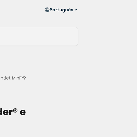
Português
ntlet Mini™?
der® e