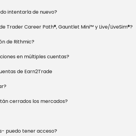
edo intentarla de nuevo?
de Trader Career Path®, Gauntlet Mini™ y Live/LiveSim®?
ón de Rithmic?
ciones en múltiples cuentas?
 Cuentas de Earn2Trade
ar?
están cerrados los mercados?
s- puedo tener acceso?