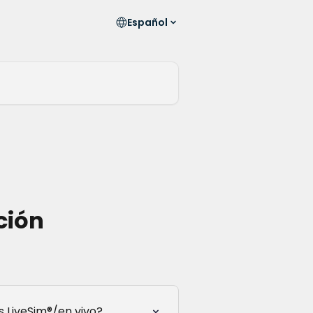
Español
ción
s LiveSim®/en vivo?