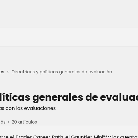
es
Directrices y políticas generales de evaluación
olíticas generales de evalua
s con las evaluaciones
más
20 artículos
ntre el Trader Career Path, el Gauntlet Mini™ y las cuenta