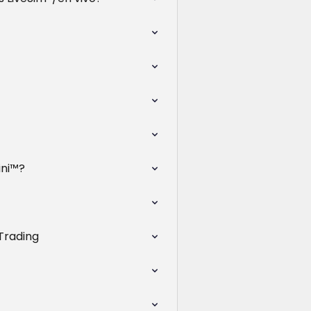
ini™?
 Trading